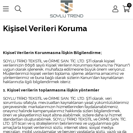
0
Kişisel Verileri Koruma
Kişisel Verilerin Korunmasına İlişkin Bilgilendirme;
SOYLU TRİKO TEKSTİL ve ÖRME SAN. TİC. LTD. ŞTİ olarak kişisel
verilerinizin 6698 sayılı Kişisel Verilerin Korunması Kanunu'na ("Kanun")
uygun olarak işlenerek, muhafaza edilmesine büyük önem veriyoruz.
Müşterilerimizi kişisel verileri toplama, işleme, aktarma amacımız ve
yöntemlerimiz ve buna bağlı olarak sizlerin Kanun'dan kaynaklanan
haklarınızla ilgili bilgilendirmek isteriz.
1. Kişisel verilerin toplanmasına ilişkin yöntemler
SOYLU TRİKO TEKSTİL ve ÖRME SAN. TİC. LTD. ŞTİ olarak, veri
sorumlusu sıfatıyla, mevzuattan kaynaklanan yasal yükümlülüklerimiz
çerçevesinde; markalarımızın hizmetlerinden faydalanabilmeniz,
onayınız halinde kampanyalarımız hakkında sizleri bilgilendirmek,
öneri ve şikayetlerinizi kayıt altına alabilmek, sizlere daha iyi hizmet
standartları oluşturabilmek, SOYLU TRİKO TEKSTİL ve ÖRME SAN. TİC.
LTD. ŞTİ ticari ve iş stratejilerinin belirlenmesi ve uygulanması gibi
amaçlarla kişisel verilerinizi sözlü, internet sitesi, sosyal medya
mecraları, mobil uygulamalar ve benzeri vasıtalarla sözlü, yazılı ya da