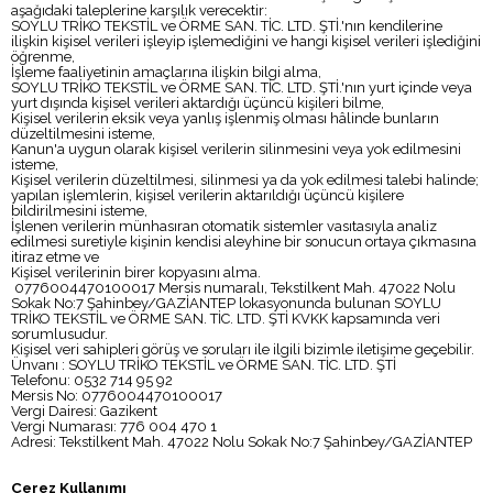
aşağıdaki taleplerine karşılık verecektir:
SOYLU TRİKO TEKSTİL ve ÖRME SAN. TİC. LTD. ŞTİ.'nın kendilerine
ilişkin kişisel verileri işleyip işlemediğini ve hangi kişisel verileri işlediğini
öğrenme,
İşleme faaliyetinin amaçlarına ilişkin bilgi alma,
SOYLU TRİKO TEKSTİL ve ÖRME SAN. TİC. LTD. ŞTİ.'nın yurt içinde veya
yurt dışında kişisel verileri aktardığı üçüncü kişileri bilme,
Kişisel verilerin eksik veya yanlış işlenmiş olması hâlinde bunların
düzeltilmesini isteme,
Kanun'a uygun olarak kişisel verilerin silinmesini veya yok edilmesini
isteme,
Kişisel verilerin düzeltilmesi, silinmesi ya da yok edilmesi talebi halinde;
yapılan işlemlerin, kişisel verilerin aktarıldığı üçüncü kişilere
bildirilmesini isteme,
İşlenen verilerin münhasıran otomatik sistemler vasıtasıyla analiz
edilmesi suretiyle kişinin kendisi aleyhine bir sonucun ortaya çıkmasına
itiraz etme ve
Kişisel verilerinin birer kopyasını alma.
0776004470100017 Mersis numaralı, Tekstilkent Mah. 47022 Nolu
Sokak No:7 Şahinbey/GAZİANTEP lokasyonunda bulunan SOYLU
TRİKO TEKSTİL ve ÖRME SAN. TİC. LTD. ŞTİ KVKK kapsamında veri
sorumlusudur.
Kişisel veri sahipleri görüş ve soruları ile ilgili bizimle iletişime geçebilir.
Ünvanı : SOYLU TRİKO TEKSTİL ve ÖRME SAN. TİC. LTD. ŞTİ
Telefonu: 0532 714 95 92
Mersis No: 0776004470100017
Vergi Dairesi: Gazikent
Vergi Numarası: 776 004 470 1
Adresi: Tekstilkent Mah. 47022 Nolu Sokak No:7 Şahinbey/GAZİANTEP
Çerez Kullanımı