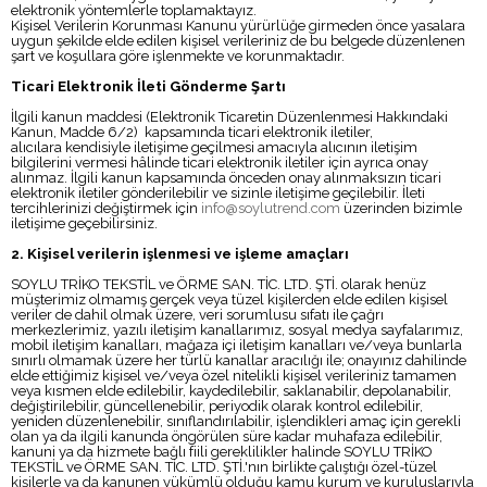
elektronik yöntemlerle toplamaktayız.
Kişisel Verilerin Korunması Kanunu yürürlüğe girmeden önce yasalara
uygun şekilde elde edilen kişisel verileriniz de bu belgede düzenlenen
şart ve koşullara göre işlenmekte ve korunmaktadır.
Ticari Elektronik İleti Gönderme Şartı
İlgili kanun maddesi (Elektronik Ticaretin Düzenlenmesi Hakkındaki
Kanun, Madde 6/2) kapsamında ticari elektronik iletiler,
alıcılara kendisiyle iletişime geçilmesi amacıyla alıcının iletişim
bilgilerini vermesi hâlinde ticari elektronik iletiler için ayrıca onay
alınmaz. İlgili kanun kapsamında önceden onay alınmaksızın ticari
elektronik iletiler gönderilebilir ve sizinle iletişime geçilebilir. İleti
tercihlerinizi değiştirmek için
info@soylutrend.com
üzerinden bizimle
iletişime geçebilirsiniz.
2. Kişisel verilerin işlenmesi ve işleme amaçları
SOYLU TRİKO TEKSTİL ve ÖRME SAN. TİC. LTD. ŞTİ. olarak henüz
müşterimiz olmamış gerçek veya tüzel kişilerden elde edilen kişisel
veriler de dahil olmak üzere, veri sorumlusu sıfatı ile çağrı
merkezlerimiz, yazılı iletişim kanallarımız, sosyal medya sayfalarımız,
mobil iletişim kanalları, mağaza içi iletişim kanalları ve/veya bunlarla
sınırlı olmamak üzere her türlü kanallar aracılığı ile; onayınız dahilinde
elde ettiğimiz kişisel ve/veya özel nitelikli kişisel verileriniz tamamen
veya kısmen elde edilebilir, kaydedilebilir, saklanabilir, depolanabilir,
değiştirilebilir, güncellenebilir, periyodik olarak kontrol edilebilir,
yeniden düzenlenebilir, sınıflandırılabilir, işlendikleri amaç için gerekli
olan ya da ilgili kanunda öngörülen süre kadar muhafaza edilebilir,
kanuni ya da hizmete bağlı fiili gereklilikler halinde SOYLU TRİKO
TEKSTİL ve ÖRME SAN. TİC. LTD. ŞTİ.'nın birlikte çalıştığı özel-tüzel
kişilerle ya da kanunen yükümlü olduğu kamu kurum ve kuruluşlarıyla