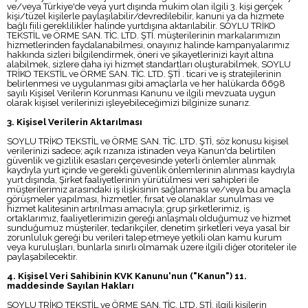
ve/veya Türkiye'de veya yurt dışında mukim olan ilgili 3. kişi gerçek
kişi/tüzel kişilerle paylaşılabilir/devredilebilir, kanuni ya da hizmete
bağlı fiili gereklilikler halinde yurtdışına aktarılabilir. SOYLU TRİKO
TEKSTİL ve ÖRME SAN. TİC. LTD. ŞTİ. müşterilerinin markalarımızın
hizmetlerinden faydalanabilmesi, onayınız halinde kampanyalarımız
hakkında sizleri bilgilendirmek, öneri ve şikayetlerinizi kayıt altına
alabilmek, sizlere daha iyi hizmet standartları oluşturabilmek, SOYLU
TRİKO TEKSTİL ve ÖRME SAN. TİC. LTD. ŞTİ . ticari ve iş stratejilerinin
belirlenmesi ve uygulanması gibi amaçlarla ve her halükarda 6698
sayılı Kişisel Verilerin Korunması Kanunu ve ilgili mevzuata uygun
olarak kişisel verilerinizi işleyebileceğimizi bilginize sunarız.
3. Kişisel Verilerin Aktarılması
SOYLU TRİKO TEKSTİL ve ÖRME SAN. TİC. LTD. ŞTİ, söz konusu kişisel
verilerinizi sadece; açık rızanıza istinaden veya Kanun'da belirtilen
güvenlik ve gizlilik esasları çerçevesinde yeterli önlemler alınmak
kaydıyla yurt içinde ve gerekli güvenlik önlemlerinin alınması kaydıyla
yurt dışında, Şirket faaliyetlerinin yürütülmesi veri sahipleri ile
müşterilerimiz arasındaki iş ilişkisinin sağlanması ve/veya bu amaçla
görüşmeler yapılması, hizmetler, fırsat ve olanaklar sunulması ve
hizmet kalitesinin artırılması amacıyla; grup şirketlerimiz, iş
ortaklarımız, faaliyetlerimizin gereği anlaşmalı olduğumuz ve hizmet
sunduğumuz müşteriler, tedarikçiler, denetim şirketleri veya yasal bir
zorunluluk gereği bu verileri talep etmeye yetkili olan kamu kurum
veya kuruluşları, bunlarla sınırlı olmamak üzere ilgili diğer otoriteler ile
paylaşabilecektir.
4. Kişisel Veri Sahibinin KVK Kanunu'nun ("Kanun") 11.
maddesinde Sayılan Hakları
SOYLU TRİKO TEKSTİL ve ÖRME SAN. TİC. LTD. ŞTİ. ilgili kişilerin