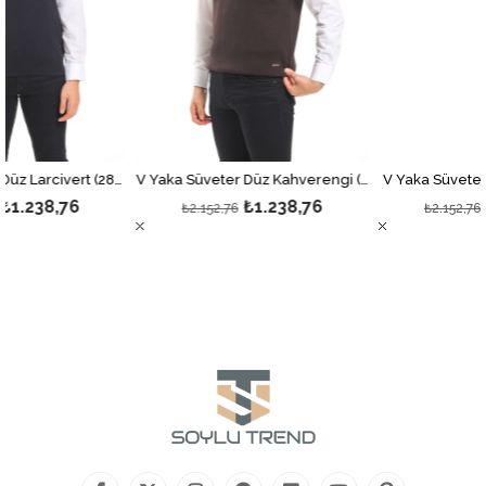
V Yaka Süveter Düz Larcivert (2803)
V Yaka Süveter Düz Kahverengi (2803)
V Yaka Süveter Düz Bord
76
₺1.238,76
₺1.238,
₺2.152,76
₺2.152,76