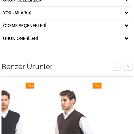
ÜRÜN ÖZELLIKLERI
YORUMLAR
(0)
ÖDEME SEÇENEKLERI
ÜRÜN ÖNERILERI
Benzer Ürünler
%42
%42
İndirim
İndirim
%42İndirim
%42İndirim