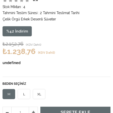
Stok Miktarı
:
4
Tahmini Teslim Süresi
:
2 Tahmini Teslimat Tarihi
Çelik Örgü Erkek Desenli Süveter
%
42
İndirim
₺2.152,76
(KDV Dahil)
₺1.238,76
(KDV Dahil)
undefined
BEDEN SEÇINIZ
M
L
XL