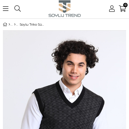
0
Soylu Triko Süveter Desenli Siyah (3217)